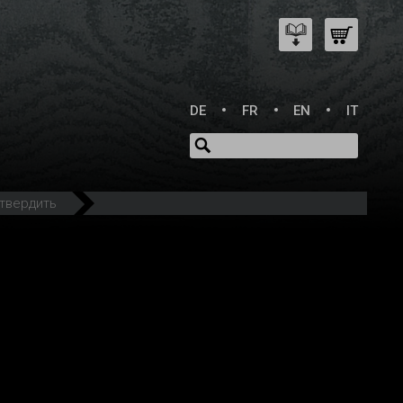
DE
FR
EN
IT
дтвердить