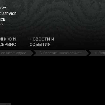
VERY
 SERVICE
ICE
55
ИНФО И
НОВОСТИ И
СЕРВИС
СОБЫТИЯ
. оплата и адрес
3. Оплатить заказ сейчас
4. По