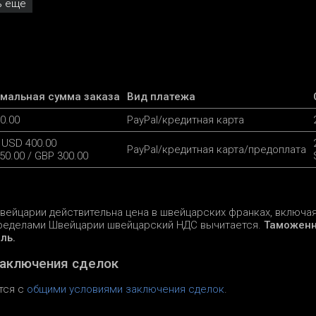
ь ещё
мальная сумма заказа
Вид платежа
0.00
PayPal/кредитная карта
 USD 400.00
PayPal/кредитная карта/предоплата
50.00 / GBP 300.00
вейцарии действительна цена в швейцарских франках, включа
пределами Швейцарии швейцарский НДС вычитается.
Таможенн
ль.
заключения сделок
тся с
общими условиями заключения сделок
.