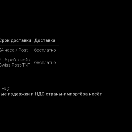
Срок доставки
Доставка
24 часа / Post
бесплатно
2 - 6 раб. дней /
бесплатно
Swiss Post-TNT
я НДС.
ые издержки и НДС страны-импортёра несёт