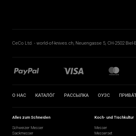
CeCo Ltd. - world-of-knives.ch, Neuengasse 5, CH-2502 Biel-B
О НАС
КАТАЛО́Г
РАССЫЛКА
ОУЗС
ПРИВА́
Alles zum Schneiden
Koch- und Tischkultur
Schweizer Messer
Messer
Sackmesser
Messerset